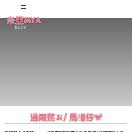
米亞MYA
BACK
過兩蕉🍌/ 馬騮仔🐒