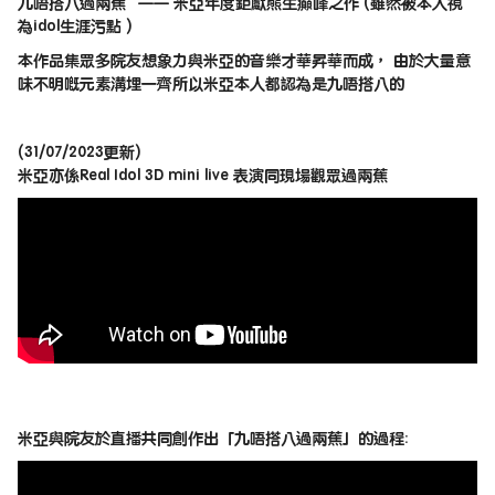
九唔搭八過兩蕉
—
—
米亞年度鉅獻熊生癲峰之作 (雖然被本人視
為idol生涯污點
)
本作品集眾多院友想象力與米亞的音樂才華昇華而成， 由於大量意
味不明嘅元素溝埋一齊所以米亞本人都認為是九唔搭八的
(31/07/2023更新)
米亞亦係Real Idol 3D mini live 表演同現場觀眾過兩蕉
米亞與院友於直播共同創作出「九唔搭八過兩蕉」的過程: