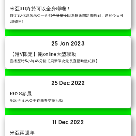
米亞3D終於可以全身喐啦！
自從3D化以來米亞一直都
全身癱瘓
因為技術問題喐唔到，終於今日可
以喐啦！
25 Jan 2023
【港V限定】跑online大型聯動
直播歷時5小時46分鐘【刷新單次最長直播時數紀錄】
25 Dec 2022
RG28參展
聖誕卡 & 米亞手作曲奇交換活動
11 Dec 2022
米亞兩週年