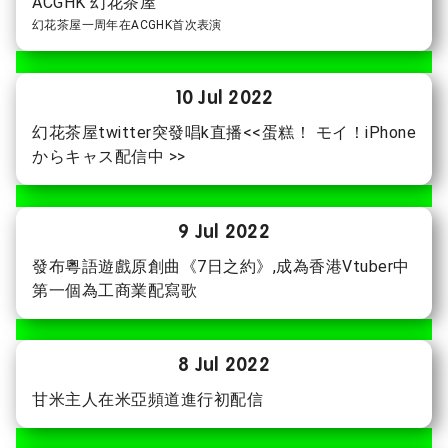
ACGHK 幻花茶屋
幻花茶屋一周年在ACGHK首次表演
10 Jul 2022
幻花茶屋twitter突發唱k直播<<蛋糕！ モイ！iPhone
からキャス配信中 >>
9 Jul 2022
發布粵語遊戲原創曲《7日之約》,成為香港Vtuber中
第一個為工商業配寫歌
8 Jul 2022
甘米主人在米亞頻道進行初配信