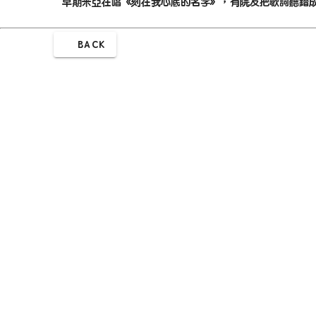
早期米亞在唱《刻在我心底的名字》，有院友把歌詞聽錯成「
BACK