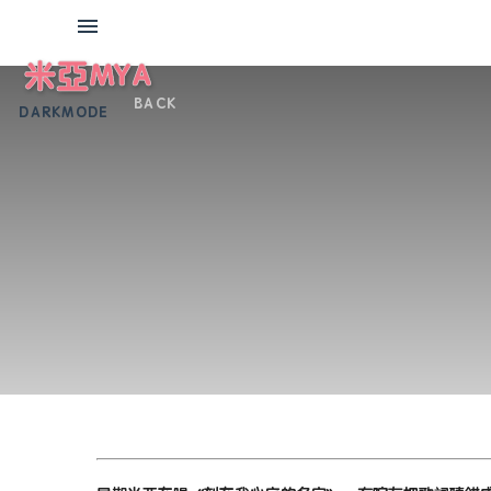
米亞MYA
BACK
DARKMODE