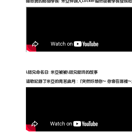
暗戀我的那個學長: 米亞伸頭入Locker嗌然後被學長發現
L師兄命名日: 米亞被被L師兄壁咚的故事
這歌記錄了米亞的青蔥歲月 :「突然好想你~ 你會在哪裡~