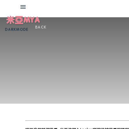
米亞MYA
BACK
DARKMODE